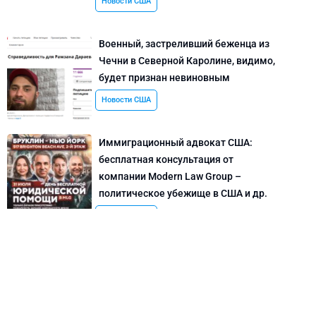
Новости США
Военный, застреливший беженца из
Чечни в Северной Каролине, видимо,
будет признан невиновным
Новости США
Иммиграционный адвокат США:
бесплатная консультация от
компании Modern Law Group –
политическое убежище в США и др.
Новости США
Как придумать кейс на политическое
убежище в США: “Тюбики-нелегалы”
считают, что Илья Киселев, TeachBK,
создал фальшивую историю