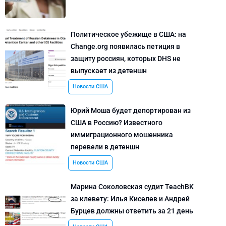
Политическое убежище в США: на
Change.org появилась петиция в
защиту россиян, которых DHS не
выпускает из детеншн
Новости США
Юрий Моша будет депортирован из
США в Россию? Известного
иммиграционного мошенника
перевели в детеншн
Новости США
Марина Соколовская судит TeachBK
за клевету: Илья Киселев и Андрей
Бурцев должны ответить за 21 день