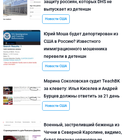
защиту россиян, которых DHS не
выпускает из детеншн
Новости США
Юрий Моша будет депортирован из
США в Россию? Известного
иммиграционного мошенника
перевели в детеншн
Новости США
Марина Соколовская судит TeachBK
за клевету: Илья Киселев и Андрей
Бурцев должны ответить за 21 день
Новости США
Военный, застреливший беженца из
Чечни в Северной Каролине, видимо,
будет признан невиновным