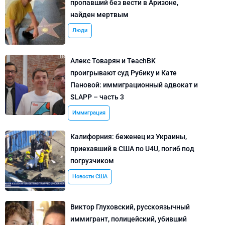
пропавший без вести в Аризоне,
найден мертвым
Люди
Алекс Товарян и TeachBK
проигрывают суд Рубику и Кате
Пановой: иммиграционный адвокат и
SLAPP – часть 3
Иммиграция
Калифорния: беженец из Украины,
приехавший в США по U4U, погиб под
погрузчиком
Новости США
Виктор Глуховский, русскоязычный
иммигрант, полицейский, убивший