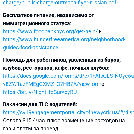
charge/public-charge-outreach-flyer-russian.pdf
·
Бесплатное питание, независимо от
иммиграционного статуса:
https://www.foodbanknyc.org/get-help/
и
https://www.hungerfreeamerica.org/neighborhood-
guides-food-assistance
Помощь для работников, уволенных из баров,
клубов, ресторанов, кафе, ночных клубов:
https://docs.google.com/forms/d/e/1FAIpQLSfNOye
v8ZW1azFMEgCXMZ_O7HB7A/viewform
о
https://bit.ly/NightlifeSurveyRU
Вакансии для TLC водителей:
https://cv19engagementportal.cityofnewyork.us/#/d
Оплата $15 / час, плюс возмещение расходов на
газ и платы за проезд.