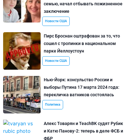
семью, начал отбывать пожизненное
заключение
Новости США
Пирс Броснан оштрафован за то, что
сошел с тропинки в национальном
парке Йеллоустоун
Новости США
Нью-Йорк: консульство России и
выборы Путина 17 марта 2024 года:
перекличка ватников состоялась
Политика
Алекс Товарян и TeachBK судят Рубик
и Катю Панову-2: теперь в деле ФСБ и
ФБР