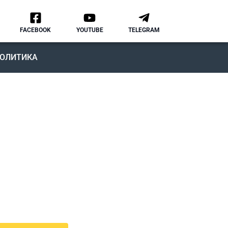
FACEBOOK
YOUTUBE
TELEGRAM
ОЛИТИКА
ОДКАСТ
MMIGRATION NATION
рвый подкаст, в котором мы
ворим о различных аспектах
зни и адаптации в США.
дкаст IMMIGRATION NATION –
знь в США без купюр и
нзуры.