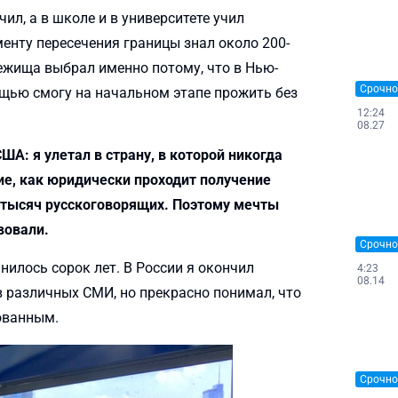
ил, а в школе и в университете учил
менту пересечения границы знал около 200-
бежища выбрал именно потому, что в Нью-
Срочно
ощью смогу на начальном этапе прожить без
12:24
08.27
ША: я улетал в страну, в которой никогда
ие, как юридически проходит получение
и тысяч русскоговорящих. Поэтому мечты
вовали.
Срочно
нилось сорок лет. В России я окончил
4:23
08.14
в различных СМИ, но прекрасно понимал, что
ованным.
Срочно