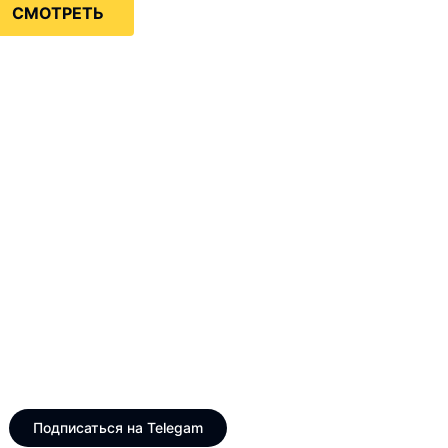
СМОТРЕТЬ
Только интересные и
свежие новости
Telegram канал VinogradUS
Подписаться на Telegam