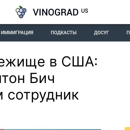
ИММИГРАЦИЯ
ПОДКАСТЫ
ДОСУГ
П
бежище в США:
П
I
йтон Бич
Пе
м сотрудник
го
жи
По
жи
це