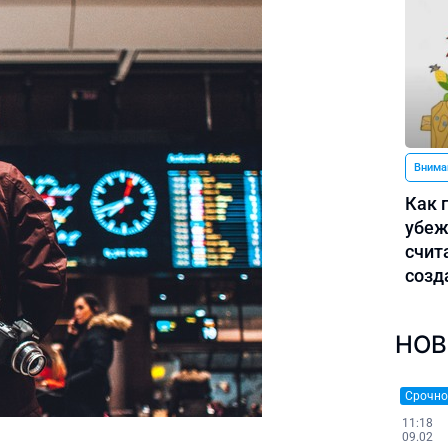
Внима
Как 
убеж
счит
созд
НОВ
Срочно
11:18
09.02