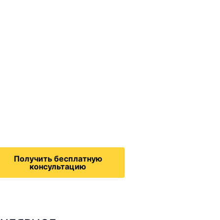
ммиграционные
онсультации
дача на политическое
бежище в США, воссоединение
семьей, запрос на получение
зрешения на работу,
Получить бесплатную
консультацию