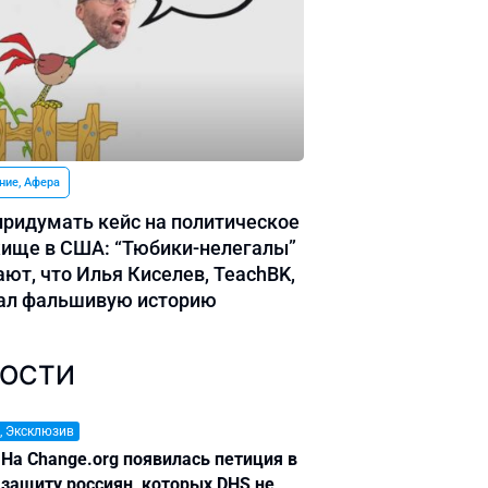
ние, Афера
придумать кейс на политическое
ище в США: “Тюбики-нелегалы”
ают, что Илья Киселев, TeachBK,
ал фальшивую историю
ОСТИ
, Эксклюзив
На Change.org появилась петиция в
защиту россиян, которых DHS не