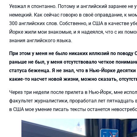
Уезжал я спонтанно. Потому и английский заранее не уч
немецкий. Как сейчас говорю в своё оправдание, к мо
300 английских слов. Собственно, и США в качестве у
Йорке жили мои знакомые, и я надеялся, что с их пом
знания английского языка.
При этом у меня не было никаких иллюзий по поводу С
раньше не был, у меня отсутствовало четкое пониман
статуса беженца. Я не знал, что в Нью-Йорке десятк
какие-то насчет новой жизни, можно сказать, отсутст
Через три недели после прилета в Нью-Йорк, мне испол
факультет журналистики, проработал лет пятнадцать 
в США мое умение писать тексты останется невостреб