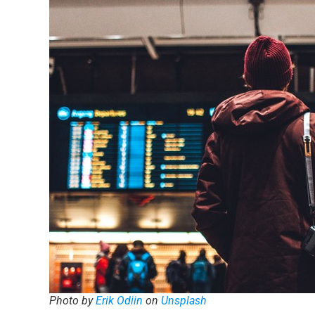
Photo by
Erik Odiin
on
Unsplash