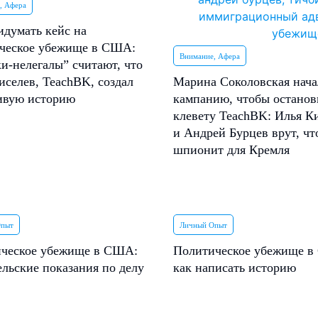
, Афера
идумать кейс на
ческое убежище в США:
Внимание, Афера
и-нелегалы” считают, что
иселев, TeachBK, создал
Марина Соколовская нача
ивую историю
кампанию, чтобы останов
клевету TeachBK: Илья К
и Андрей Бурцев врут, чт
шпионит для Кремля
Опыт
Личный Опыт
ческое убежище в США:
Политическое убежище 
ельские показания по делу
как написать историю