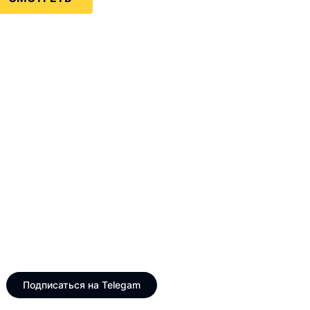
Только интересные и
свежие новости
Telegram канал VinogradUS
Подписаться на Telegam