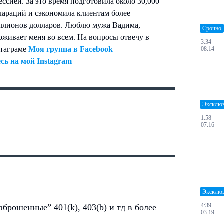
сией. За это время подготовила около 30,000
лараций и сэкономила клиентам более
ллионов долларов. Люблю мужа Вадима,
Срочно
живает меня во всем. На вопросы отвечу в
3:34
стаграме
Моя группа в Facebook
08.14
ь на мой Instagram
Эксклю
1:58
07.16
Эксклю
4:39
аброшенные” 401(k), 403(b) и тд в более
03.19