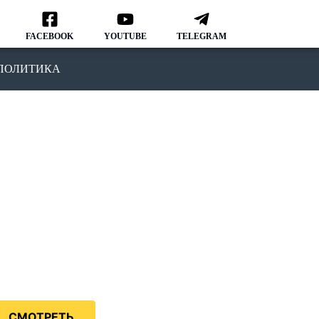
FACEBOOK
YOUTUBE
TELEGRAM
ПОЛИТИКА
ОДКАСТ
MMIGRATION NATION
рвый подкаст, в котором мы
ворим о различных аспектах
зни и адаптации в США.
дкаст IMMIGRATION NATION –
знь в США без купюр и
нзуры.
СМОТРЕТЬ