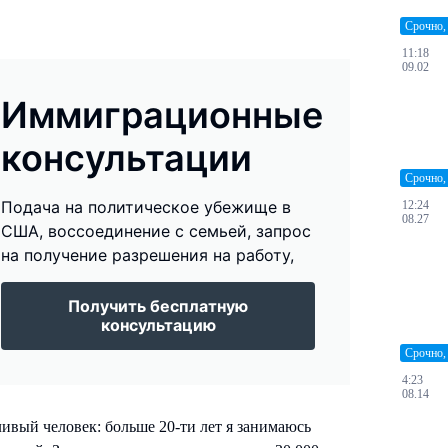
Срочно,
11:18
09.02
Иммиграционные
консультации
Срочно,
Подача на политическое убежище в
12:24
08.27
США, воссоединение с семьей, запрос
на получение разрешения на работу,
Получить бесплатную
консультацию
Срочно,
4:23
08.14
ивый человек: больше 20-ти лет я занимаюсь