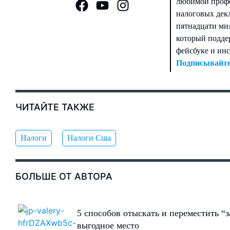
любимой профес
налоговых дек
пятнадцати ми
который поддер
фейсбуке и ин
Подписывайтес
ЧИТАЙТЕ ТАКЖЕ
Налоги
Налоги Сша
БОЛЬШЕ ОТ АВТОРА
5 способов отыскать и переместить “з
выгодное место