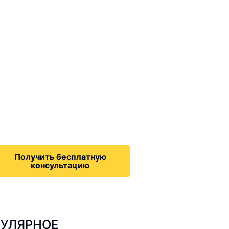
ммиграционные
онсультации
дача на политическое
бежище в США, воссоединение
семьей, запрос на получение
зрешения на работу,
Получить бесплатную
консультацию
УЛЯРНОЕ