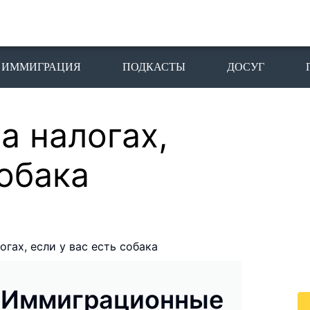
ИММИГРАЦИЯ
ПОДКАСТЫ
ДОСУГ
а налогах,
П
I
собака
Пе
го
жи
По
огах, если у вас есть собака
жи
це
Иммиграционные