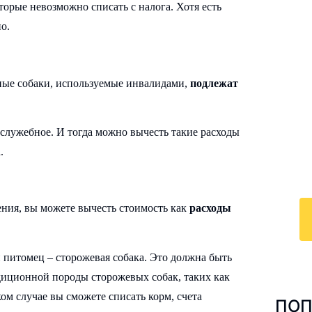
орые невозможно списать с налога. Хотя есть
о.
И
ные собаки, используемые инвалидами,
подлежат
к
По
 служебное. И тогда можно вычесть такие расходы
у
.
с 
ра
ния, вы можете вычесть стоимость как
расходы
 питомец – сторожевая собака. Это должна быть
диционной породы сторожевых собак, таких как
ком случае вы сможете списать корм, счета
ПОП