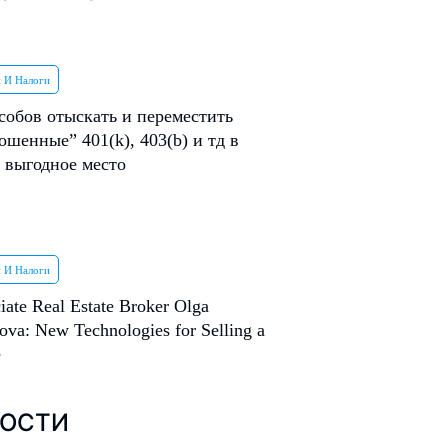
 И Налоги
собов отыскать и переместить
ошенные” 401(k), 403(b) и тд в
 выгодное место
 И Налоги
iate Real Estate Broker Olga
ova: New Technologies for Selling a
e
ОСТИ