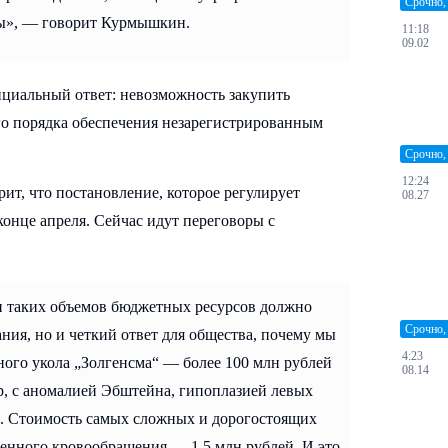
Срочно,
бы», — говорит Курмышкин.
11:18
09.02
ициальный ответ: невозможность закупить
ого порядка обеспечения незарегистрированным
Срочно,
12:24
ит, что постановление, которое регулирует
08.27
конце апреля. Сейчас идут переговоры с
и таких объемов бюджетных ресурсов должно
Срочно,
ния, но и четкий ответ для общества, почему мы
4:23
ного укола „Золгенсма“ — более 100 млн рублей
08.14
р, с аномалией Эбштейна, гипоплазией левых
. Стоимость самых сложных и дорогостоящих
венного кровообращения — 1,5 млн рублей. И это