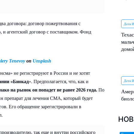
два договора: договор пожертвования с
Дети И
, и агентский договор с поставщиком. Фонд
Техас
мальч
домой
lery Tenevoy
on
Unsplash
нсма» не регистрируют в России и не хотят
пании «Биокад
». Предполагается, что, как и
Дети И
ако на рынок он попадет не ранее 2026 года.
По
Амер
н препарат для лечения СМА, который будет
биол
гов. Его обращение зарегистрировали в
л.
НОВ
производителю, так еще и внутри российского