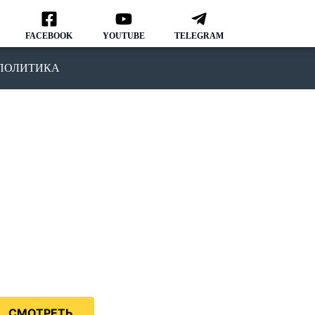
FACEBOOK
YOUTUBE
TELEGRAM
ПОЛИТИКА
ОДКАСТ
MMIGRATION NATION
рвый подкаст, в котором мы
ворим о различных аспектах
зни и адаптации в США.
дкаст IMMIGRATION NATION –
знь в США без купюр и
нзуры.
СМОТРЕТЬ