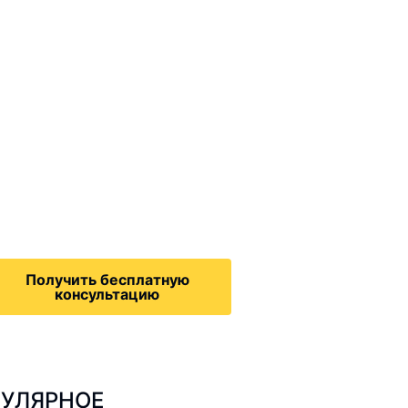
ммиграционные
онсультации
дача на политическое
бежище в США, воссоединение
семьей, запрос на получение
зрешения на работу,
Получить бесплатную
консультацию
УЛЯРНОЕ