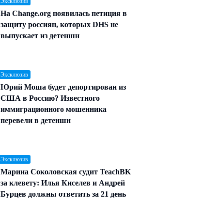
 Эксклюзив
На Change.org появилась петиция в
защиту россиян, которых DHS не
выпускает из детеншн
 Эксклюзив
Юрий Моша будет депортирован из
США в Россию? Известного
иммиграционного мошенника
перевели в детеншн
 Эксклюзив
Марина Соколовская судит TeachBK
за клевету: Илья Киселев и Андрей
Бурцев должны ответить за 21 день