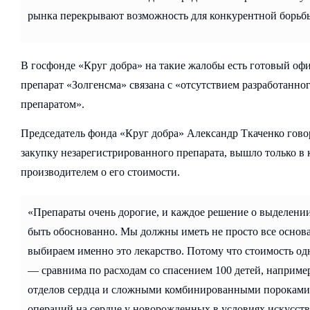
рынка перекрывают возможность для конкурентной борь
В госфонде «Круг добра» на такие жалобы есть готовый оф
препарат «Золгенсма» связана с «отсутствием разработанн
препаратом».
Председатель фонда «Круг добра» Александр Ткаченко говор
закупку незарегистрированного препарата, вышло только в 
производителем о его стоимости.
«Препараты очень дорогие, и каждое решение о выделени
быть обоснованно. Мы должны иметь не просто все основа
выбираем именно это лекарство. Потому что стоимость од
— сравнима по расходам со спасением 100 детей, наприме
отделов сердца и сложными комбинированными пороками
операций на сердце у новорожденных в условиях искусст