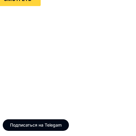
Только интересные и
свежие новости
Telegram канал VinogradUS
Подписаться на Telegam