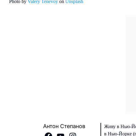
Photo by
Valery Tenevoy
on
Unsplash
Антон Степанов
Живу в Нью-Йо
в Нью-Йорке (п