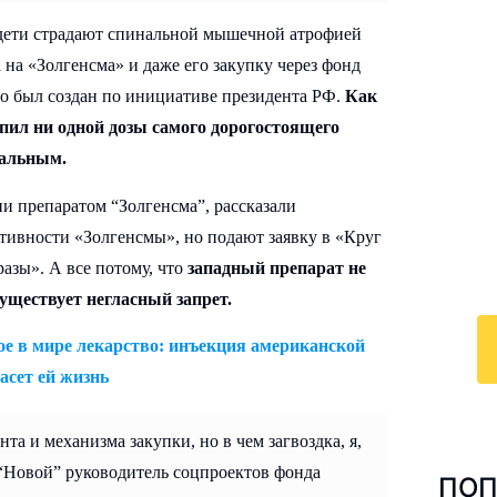
 дети страдают спинальной мышечной атрофией
 на «Золгенсма» и даже его закупку через фонд
но был создан по инициативе президента РФ.
Как
И
купил ни одной дозы самого дорогостоящего
к
кальным.
По
и препаратом “Золгенсма”, рассказали
у
ктивности «Золгенсмы», но подают заявку в «Круг
с 
азы». А все потому, что
западный препарат не
ра
уществует негласный запрет.
ое в мире лекарство: инъекция американской
асет ей жизнь
нта и механизма закупки, но в чем загвоздка, я,
 “Новой” руководитель соцпроектов фонда
ПОП