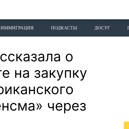
ИММИГРАЦИЯ
ПОДКАСТЫ
ДОСУГ
ассказала о
П
I
е на закупку
Пе
риканского
го
жи
енсма» через
По
жи
це