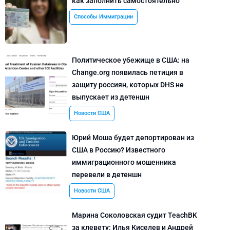
как заполнить самостоятельно
Способы Иммиграции
Политическое убежище в США: на
Change.org появилась петиция в
защиту россиян, которых DHS не
выпускает из детеншн
Новости США
Юрий Моша будет депортирован из
США в Россию? Известного
иммиграционного мошенника
перевели в детеншн
Новости США
Марина Соколовская судит TeachBK
за клевету: Илья Киселев и Андрей