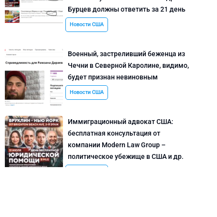
Бурцев должны ответить за 21 день
Новости США
Военный, застреливший беженца из
Чечни в Северной Каролине, видимо,
будет признан невиновным
Новости США
Иммиграционный адвокат США:
бесплатная консультация от
компании Modern Law Group –
политическое убежище в США и др.
Новости США
Как придумать кейс на политическое
убежище в США: “Тюбики-нелегалы”