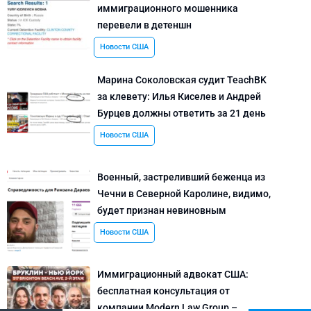
иммиграционного мошенника
перевели в детеншн
Новости США
Марина Соколовская судит TeachBK
за клевету: Илья Киселев и Андрей
Бурцев должны ответить за 21 день
Новости США
Военный, застреливший беженца из
Чечни в Северной Каролине, видимо,
будет признан невиновным
Новости США
Иммиграционный адвокат США:
бесплатная консультация от
компании Modern Law Group –