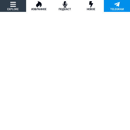
политическое убежище в США и др.
EXPLORE
ИЗБРАННОЕ
ПОДКАСТ
НОВОЕ
TELEGRAM
Новости США
Как придумать кейс на политическое
убежище в США: “Тюбики-нелегалы”
считают, что Илья Киселев, TeachBK,
создал фальшивую историю
Внимание, Афера
Марина Соколовская начала
кампанию, чтобы остановить клевету
TeachBK: Илья Киселев и Андрей
Бурцев врут, что она шпионит для
Кремля
Внимание, Афера
Политическое убежище в США: Илья