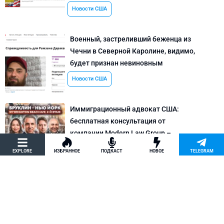
Новости США
Военный, застреливший беженца из
Чечни в Северной Каролине, видимо,
будет признан невиновным
Новости США
Иммиграционный адвокат США:
бесплатная консультация от
компании Modern Law Group –
политическое убежище в США и др.
EXPLORE
ИЗБРАННОЕ
ПОДКАСТ
НОВОЕ
TELEGRAM
Новости США
Как придумать кейс на политическое
убежище в США: “Тюбики-нелегалы”
считают, что Илья Киселев, TeachBK,
создал фальшивую историю