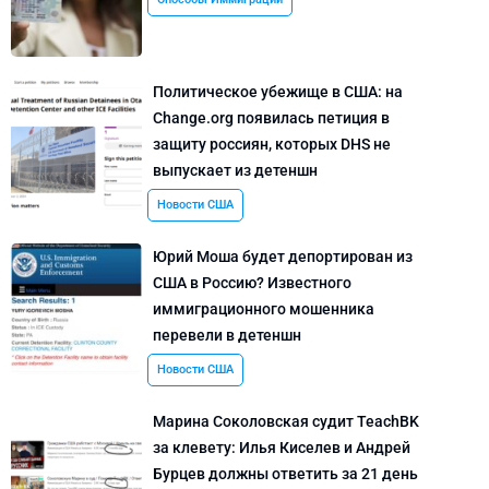
Политическое убежище в США: на
Change.org появилась петиция в
защиту россиян, которых DHS не
выпускает из детеншн
Новости США
Юрий Моша будет депортирован из
США в Россию? Известного
иммиграционного мошенника
перевели в детеншн
Новости США
Марина Соколовская судит TeachBK
за клевету: Илья Киселев и Андрей
Бурцев должны ответить за 21 день