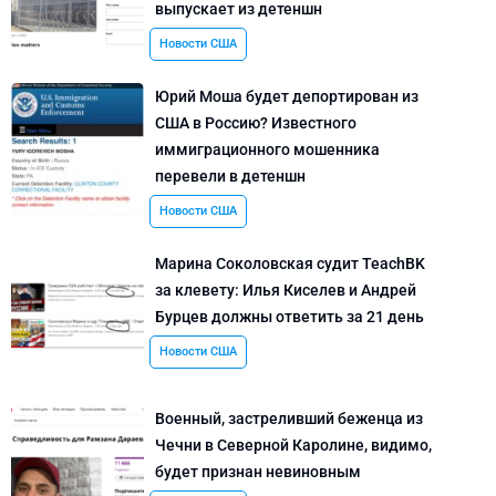
выпускает из детеншн
Новости США
Юрий Моша будет депортирован из
США в Россию? Известного
иммиграционного мошенника
перевели в детеншн
Новости США
Марина Соколовская судит TeachBK
за клевету: Илья Киселев и Андрей
Бурцев должны ответить за 21 день
Новости США
Военный, застреливший беженца из
Чечни в Северной Каролине, видимо,
будет признан невиновным