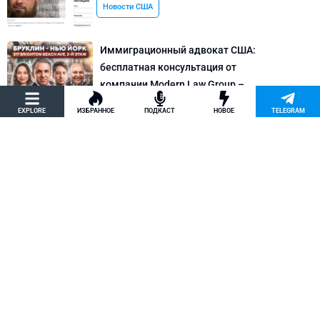
Новости США
Иммиграционный адвокат США:
бесплатная консультация от
компании Modern Law Group –
политическое убежище в США и др.
EXPLORE
ИЗБРАННОЕ
ПОДКАСТ
НОВОЕ
TELEGRAM
Новости США
Как придумать кейс на политическое
убежище в США: “Тюбики-нелегалы”
считают, что Илья Киселев, TeachBK,
создал фальшивую историю
Внимание, Афера
Марина Соколовская начала
кампанию, чтобы остановить клевету
TeachBK: Илья Киселев и Андрей
Бурцев врут, что она шпионит для