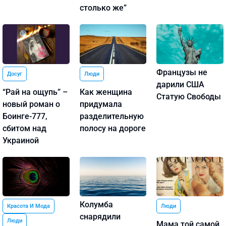
столько же”
Французы не
Досуг
Люди
дарили США
“Рай на ощупь” –
Как женщина
Статую Свободы
новый роман о
придумала
Боинге-777,
разделительную
сбитом над
полосу на дороге
Украиной
Колумба
Красота И Мода
Люди
снарядили
Люди
Мама той самой