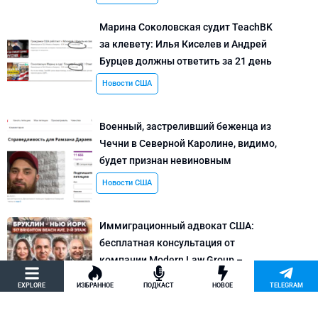
Марина Соколовская судит TeachBK
за клевету: Илья Киселев и Андрей
Бурцев должны ответить за 21 день
Новости США
Военный, застреливший беженца из
Чечни в Северной Каролине, видимо,
будет признан невиновным
Новости США
Иммиграционный адвокат США:
бесплатная консультация от
компании Modern Law Group –
политическое убежище в США и др.
EXPLORE
ИЗБРАННОЕ
ПОДКАСТ
НОВОЕ
TELEGRAM
Новости США