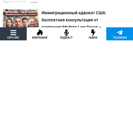
Иммиграционный адвокат США:
бесплатная консультация от
компании Modern Law Group –
политическое убежище в США и др.
EXPLORE
ИЗБРАННОЕ
ПОДКАСТ
НОВОЕ
TELEGRAM
Новости США
Как придумать кейс на политическое
убежище в США: “Тюбики-нелегалы”
считают, что Илья Киселев, TeachBK,
создал фальшивую историю
Внимание, Афера
Марина Соколовская начала
кампанию, чтобы остановить клевету
TeachBK: Илья Киселев и Андрей
Бурцев врут, что она шпионит для
Кремля