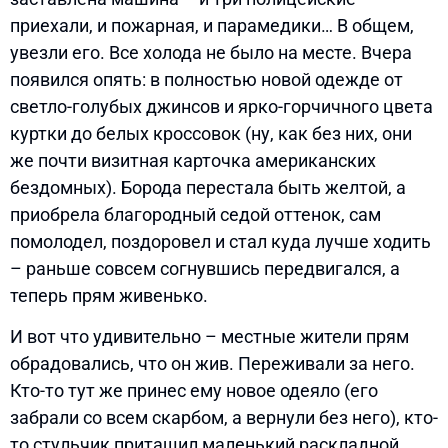
приехали, и пожарная, и парамедики… В общем,
увезли его. Все холода не было на месте. Вчера
появился опять: в полностью новой одежде от
светло-голубых джинсов и ярко-горчичного цвета
куртки до белых кроссовок (ну, как без них, они
же почти визитная карточка американских
бездомных). Борода перестала быть желтой, а
приобрела благородный седой оттенок, сам
помолодел, поздоровел и стал куда лучше ходить
– раньше совсем согнувшись передвигался, а
теперь прям живенько.
И вот что удивительно – местные жители прям
обрадовались, что он жив. Переживали за него.
Кто-то тут же принес ему новое одеяло (его
забрали со всем скарбом, а вернули без него), кто-
то стульчик притащил маленький раскладной,