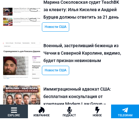
Марина Соколовская судит TeachBK
за клевету: Илья Киселев и Андрей
Бурцев должны ответить за 21 день
Новости США
Военный, застреливший беженца из
Чечни в Северной Каролине, видимо,
будет признан невиновным
Новости США
Иммиграционный адвокат США:
бесплатная консультация от
компании Modern Law Group –
политическое убежище в США и др.
EXPLORE
ИЗБРАННОЕ
ПОДКАСТ
НОВОЕ
TELEGRAM
Новости США
Как придумать кейс на политическое