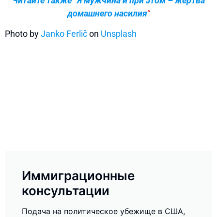
Читайте также “
Я мужчина и при этом – жертва
домашнего насилия
“
Photo by
Janko Ferlič
on
Unsplash
Иммиграционные
консультации
Подача на политическое убежище в США,