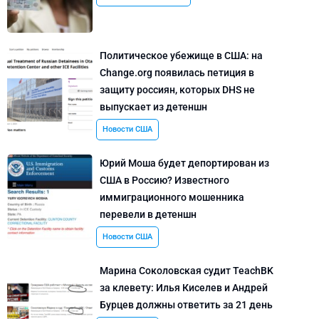
Политическое убежище в США: на
Change.org появилась петиция в
защиту россиян, которых DHS не
выпускает из детеншн
Новости США
Юрий Моша будет депортирован из
США в Россию? Известного
иммиграционного мошенника
перевели в детеншн
Новости США
Марина Соколовская судит TeachBK
за клевету: Илья Киселев и Андрей
Бурцев должны ответить за 21 день