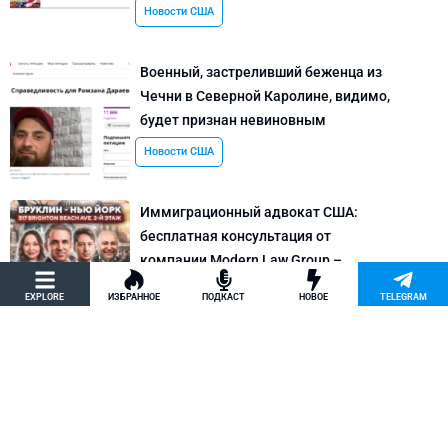
Новости США
Военный, застреливший беженца из
Чечни в Северной Каролине, видимо,
будет признан невиновным
Новости США
Иммиграционный адвокат США:
бесплатная консультация от
компании Modern Law Group –
политическое убежище в США и др.
EXPLORE
ИЗБРАННОЕ
ПОДКАСТ
НОВОЕ
TELEGRAM
Новости США
Как придумать кейс на политическое
убежище в США: “Тюбики-нелегалы”
считают, что Илья Киселев, TeachBK,
создал фальшивую историю